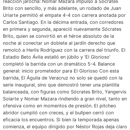
reacción jarocha: Nomar Mazara impulsó a Sócrates
Brito con sencillo, y más adelante, un rodado de Juan
Uriarte permitió el empate 4-4 con carrera anotada por
Carlos Santiago. En la décima entrada, con corredores
en primera y segunda, apareció nuevamente Sócrates
Brito, quien se convirtió en el héroe absoluto de la
noche al conectar un doblete al jardín derecho que
remolcó a Herlis Rodríguez con la carrera del triunfo. El
Estadio Beto Ávila estalló en júbilo y ‘El Glorioso’
completó la barrida con un dramático 5-4. Balance
general: inicio prometedor para El Glorioso Con esta
barrida, El Águila de Veracruz no solo se quedó con la
serie inaugural, sino que demostró tener una plantilla
balanceada, con figuras como Sócrates Brito, Yangervis
Solarte y Nomar Mazara rindiendo a gran nivel, tanto en
ofensiva como en momentos de presión. El pitcheo
abridor cumplió con creces, y el bullpen cerró con
eficacia los encuentros. Si bien la temporada apenas
comienza, el equipo dirigido por Néstor Rojas deja claro