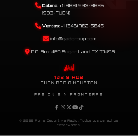
Cabina:
+1 (888) 933-8836
(933-TUDN)
Ventas:
+1 (346) 762-5845
info@qadgroup.com
P.O. Box 469 Sugar Land TX 77498
102.9 HD2
TUDN RADIO HOUSTON
PASIÓN SIN FRONTERAS
© 2026 Furia Deportiva Radio. Todos los derechos
reservados.