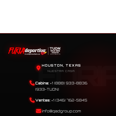
HOUSTON, TEXAS
NUESTRA CASA
Cabina:
+1 (888) 933-8836
(933-TUDN)
Ventas:
+1 (346) 762-5845
info@qadgroup.com