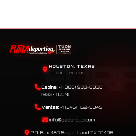
HOUSTON, TEXAS
NUESTRA CASA
Cabina:
+1 (888) 933-8836
(933-TUDN)
Ventas:
+1 (346) 762-5845
info@qadgroup.com
P.O. Box 469 Sugar Land TX 77498