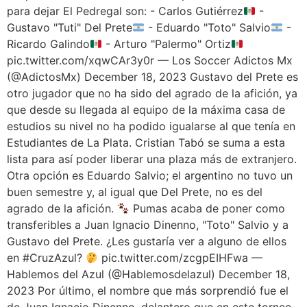
para dejar El Pedregal son: - Carlos Gutiérrez
-
Gustavo "Tuti" Del Prete
- Eduardo "Toto" Salvio
-
Ricardo Galindo
- Arturo "Palermo" Ortiz
pic.twitter.com/xqwCAr3y0r — Los Soccer Adictos Mx
(@AdictosMx) December 18, 2023 Gustavo del Prete es
otro jugador que no ha sido del agrado de la afición, ya
que desde su llegada al equipo de la máxima casa de
estudios su nivel no ha podido igualarse al que tenía en
Estudiantes de La Plata. Cristian Tabó se suma a esta
lista para así poder liberar una plaza más de extranjero.
Otra opción es Eduardo Salvio; el argentino no tuvo un
buen semestre y, al igual que Del Prete, no es del
agrado de la afición.
Pumas acaba de poner como
transferibles a Juan Ignacio Dinenno, "Toto" Salvio y a
Gustavo del Prete. ¿Les gustaría ver a alguno de ellos
en #CruzAzul?
pic.twitter.com/zcgpEIHFwa —
Hablemos del Azul (@Hablemosdelazul) December 18,
2023 Por último, el nombre que más sorprendió fue el