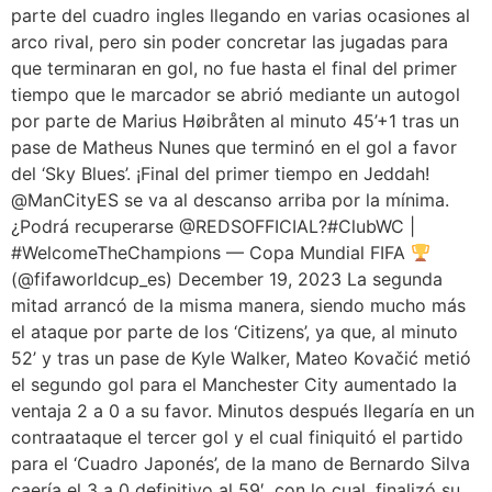
parte del cuadro ingles llegando en varias ocasiones al
arco rival, pero sin poder concretar las jugadas para
que terminaran en gol, no fue hasta el final del primer
tiempo que le marcador se abrió mediante un autogol
por parte de Marius Høibråten al minuto 45’+1 tras un
pase de Matheus Nunes que terminó en el gol a favor
del ‘Sky Blues’. ¡Final del primer tiempo en Jeddah!
@ManCityES se va al descanso arriba por la mínima.
¿Podrá recuperarse @REDSOFFICIAL?#ClubWC |
#WelcomeTheChampions — Copa Mundial FIFA
(@fifaworldcup_es) December 19, 2023 La segunda
mitad arrancó de la misma manera, siendo mucho más
el ataque por parte de los ‘Citizens’, ya que, al minuto
52’ y tras un pase de Kyle Walker, Mateo Kovačić metió
el segundo gol para el Manchester City aumentado la
ventaja 2 a 0 a su favor. Minutos después llegaría en un
contraataque el tercer gol y el cual finiquitó el partido
para el ‘Cuadro Japonés’, de la mano de Bernardo Silva
caería el 3 a 0 definitivo al 59′, con lo cual, finalizó su