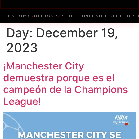
QUIÉNES SOMOS
NOTICIAS VIP
PODCAST
FURIA QUINIELA
FURIA FUTBOLERA
C
Day:
December 19,
2023
¡Manchester City
demuestra porque es el
campeón de la Champions
League!