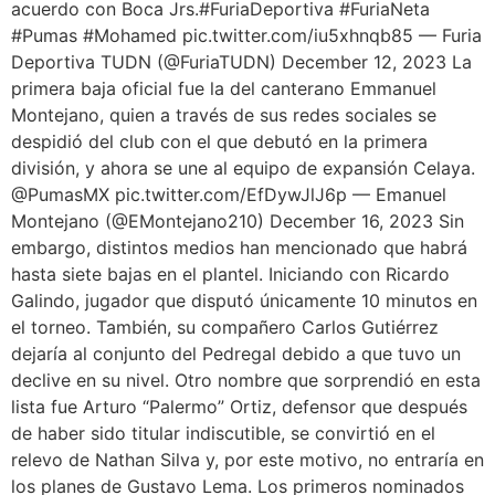
acuerdo con Boca Jrs.#FuriaDeportiva #FuriaNeta
#Pumas #Mohamed pic.twitter.com/iu5xhnqb85 — Furia
Deportiva TUDN (@FuriaTUDN) December 12, 2023 La
primera baja oficial fue la del canterano Emmanuel
Montejano, quien a través de sus redes sociales se
despidió del club con el que debutó en la primera
división, y ahora se une al equipo de expansión Celaya.
@PumasMX pic.twitter.com/EfDywJlJ6p — Emanuel
Montejano (@EMontejano210) December 16, 2023 Sin
embargo, distintos medios han mencionado que habrá
hasta siete bajas en el plantel. Iniciando con Ricardo
Galindo, jugador que disputó únicamente 10 minutos en
el torneo. También, su compañero Carlos Gutiérrez
dejaría al conjunto del Pedregal debido a que tuvo un
declive en su nivel. Otro nombre que sorprendió en esta
lista fue Arturo “Palermo” Ortiz, defensor que después
de haber sido titular indiscutible, se convirtió en el
relevo de Nathan Silva y, por este motivo, no entraría en
los planes de Gustavo Lema. Los primeros nominados