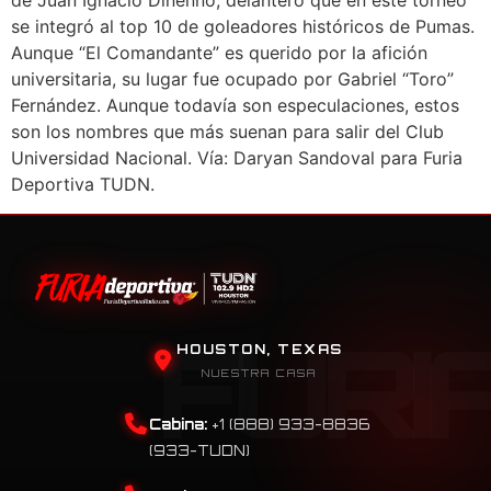
de Juan Ignacio Dinenno, delantero que en este torneo
se integró al top 10 de goleadores históricos de Pumas.
Aunque “El Comandante” es querido por la afición
universitaria, su lugar fue ocupado por Gabriel “Toro”
Fernández. Aunque todavía son especulaciones, estos
son los nombres que más suenan para salir del Club
Universidad Nacional. Vía: Daryan Sandoval para Furia
Deportiva TUDN.
HOUSTON, TEXAS
NUESTRA CASA
Cabina:
+1 (888) 933-8836
(933-TUDN)