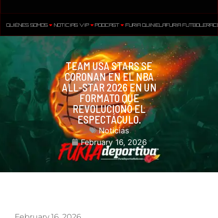
QUIÉNES SOMOS
NOTICIAS VIP
PODCAST
FURIA QUINIELA
FURIA FUTBOLERA
C
TEAM USA STARS SE
CORONAN EN EL NBA
ALL-STAR 2026 EN UN
FORMATO QUE
REVOLUCIONÓ EL
ESPECTÁCULO.
Noticias
February 16, 2026
February 16, 2026