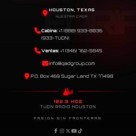
HOUSTON, TEXAS
NUESTRA CASA
Cabina:
+1 (888) 933-8836
(933-TUDN)
Ventas:
+1 (346) 762-5845
info@qadgroup.com
P.O. Box 469 Sugar Land TX 77498
102.9 HD2
TUDN RADIO HOUSTON
PASIÓN SIN FRONTERAS