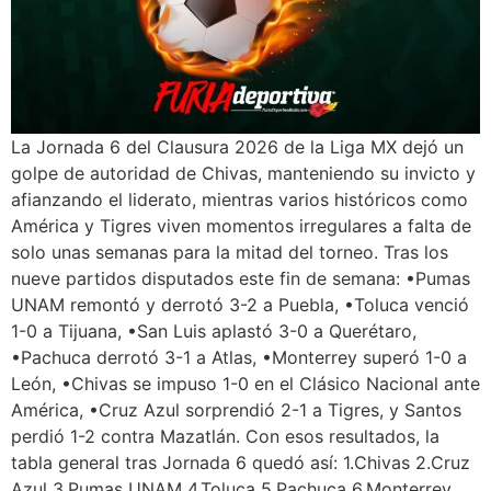
La Jornada 6 del Clausura 2026 de la Liga MX dejó un
golpe de autoridad de Chivas, manteniendo su invicto y
afianzando el liderato, mientras varios históricos como
América y Tigres viven momentos irregulares a falta de
solo unas semanas para la mitad del torneo. Tras los
nueve partidos disputados este fin de semana: •Pumas
UNAM remontó y derrotó 3-2 a Puebla, •Toluca venció
1-0 a Tijuana, •San Luis aplastó 3-0 a Querétaro,
•Pachuca derrotó 3-1 a Atlas, •Monterrey superó 1-0 a
León, •Chivas se impuso 1-0 en el Clásico Nacional ante
América, •Cruz Azul sorprendió 2-1 a Tigres, y Santos
perdió 1-2 contra Mazatlán. Con esos resultados, la
tabla general tras Jornada 6 quedó así: 1.Chivas 2.Cruz
Azul 3.Pumas UNAM 4.Toluca 5.Pachuca 6.Monterrey