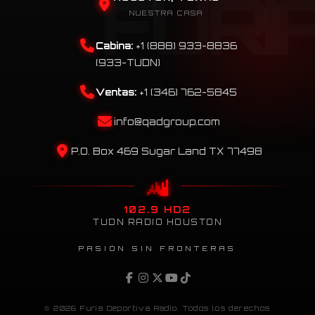
NUESTRA CASA
Cabina:
+1 (888) 933-8836
(933-TUDN)
Ventas:
+1 (346) 762-5845
info@qadgroup.com
P.O. Box 469 Sugar Land TX 77498
102.9 HD2
TUDN RADIO HOUSTON
PASIÓN SIN FRONTERAS
© 2026 Furia Deportiva Radio. Todos los derechos