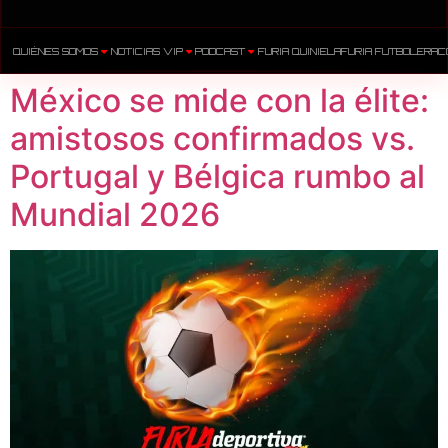
QUIÉNES SOMOS
NOTICIAS VIP
PODCAST
FURIA QUINIELA
FURIA FUTBOLERA
C
México se mide con la élite:
amistosos confirmados vs.
Portugal y Bélgica rumbo al
Mundial 2026