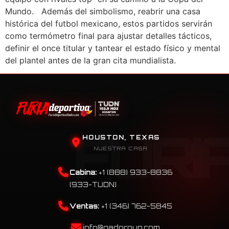
Mundo. Además del simbolismo, reabrir una casa
histórica del futbol mexicano, estos partidos servirán
como termómetro final para ajustar detalles tácticos,
definir el once titular y tantear el estado físico y mental
del plantel antes de la gran cita mundialista.
HOUSTON, TEXAS
NUESTRA CASA
Cabina:
+1 (888) 933-8836
(933-TUDN)
Ventas:
+1 (346) 762-5845
info@qadgroup.com