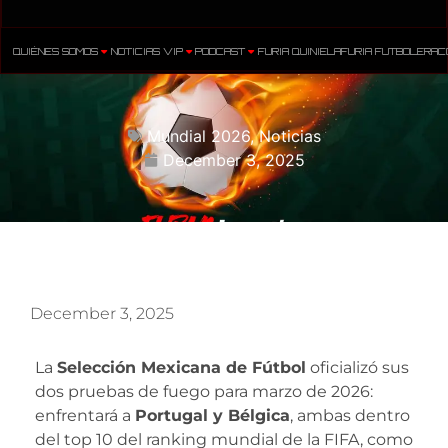
QUIÉNES SOMOS
NOTICIAS VIP
PODCAST
FURIA QUINIELA
FURIA FUTBOLERA
C
Mundial 2026
,
Noticias
December 3, 2025
December 3, 2025
La
Selección Mexicana de Fútbol
oficializó sus
dos pruebas de fuego para marzo de 2026:
enfrentará a
Portugal y Bélgica
, ambas dentro
del top 10 del ranking mundial de la FIFA, como