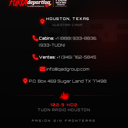
HOUSTON, TEXAS
NUESTRA CASA
Cabina:
+1 (888) 933-8836
(933-TUDN)
Ventas:
+1 (346) 762-5845
info@qadgroup.com
P.O. Box 469 Sugar Land TX 77498
102.9 HD2
TUDN RADIO HOUSTON
PASIÓN SIN FRONTERAS