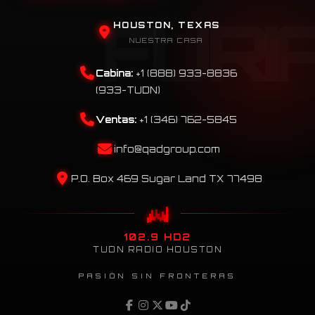
HOUSTON, TEXAS
NUESTRA CASA
Cabina:
+1 (888) 933-8836
(933-TUDN)
Ventas:
+1 (346) 762-5845
info@qadgroup.com
P.O. Box 469 Sugar Land TX 77498
102.9 HD2
TUDN RADIO HOUSTON
PASIÓN SIN FRONTERAS