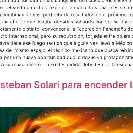
ran oportunidad en los banquillos de selecciones nacionale
o peleando con el corazón en la mano. Los chapines se aferr
a combinación casi perfecta de resultados en el próximo tr
a una afición que llevaba décadas soñando con ver su band
pletamente distinto: convencer a la Federación Panameña 
to internacional, pero su reputación, forjada entre polémic
vía tiene ese fuego táctico que alguna vez llevó a México 
s del mismo espejo: el técnico mexicano que busca reivind
ea por una nueva oportunidad que le devuelva protagonismo 
será su renacimiento… o su despedida definitiva de la esce
teban Solari para encender la