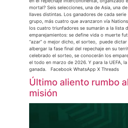
en el repechaje intercontinental, organizado 
mortal? Seis selecciones, una de Asia, una d
llaves distintas. Los ganadores de cada seri
grupo, más cuatro que avanzaron vía Nations L
los cuatro triunfadores se sumarán a la lista
emparejamientos: se define vida o muerte futb
“azar” o mejor dicho, el sorteo, puede dicta
albergar la fase final del repechaje en su ter
celebrado el sorteo, se conocerán los emparej
el todo en marzo de 2026. Y para la UEFA, la 
ganada. Facebook WhatsApp X Threads
Último aliento rumbo al
misión