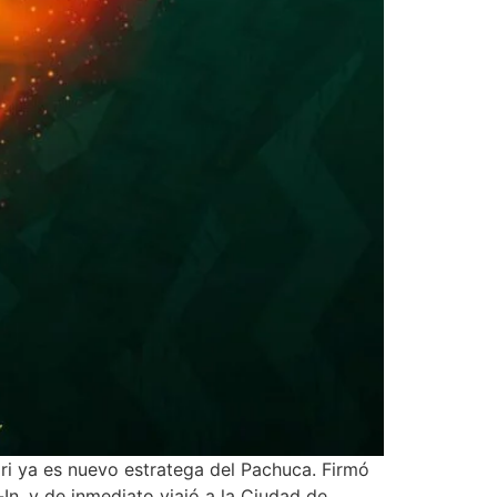
ari ya es nuevo estratega del Pachuca. Firmó
In, y de inmediato viajó a la Ciudad de