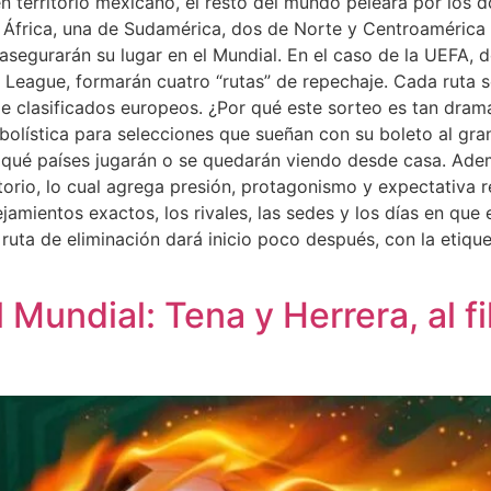
en territorio mexicano, el resto del mundo peleará por los d
e África, una de Sudamérica, dos de Norte y Centroamérica
e asegurarán su lugar en el Mundial. En el caso de la UEF
eague, formarán cuatro “rutas” de repechaje. Cada ruta se 
 de clasificados europeos. ¿Por qué este sorteo es tan dram
olística para selecciones que sueñan con su boleto al gran 
r qué países jugarán o se quedarán viendo desde casa. Ade
ritorio, lo cual agrega presión, protagonismo y expectativa
amientos exactos, los rivales, las sedes y los días en que 
ruta de eliminación dará inicio poco después, con la etiqu
 Mundial: Tena y Herrera, al f