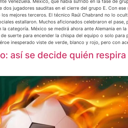
 ante Venezuela. México, que había sufrido en la fase de gr
e dos jugadores sauditas en el cierre del grupo E. Con ese r
los mejores terceros. El técnico Raúl Chabrand no lo ocult
ociales estallaron. Muchos aficionados celebraron el pase, p
la categoría. México se medirá ahora ante Alemania en la 
e de suerte para encender la chispa del equipo o solo para p
héroe inesperado viste de verde, blanco y rojo, pero con
mo: así se decide quién respir