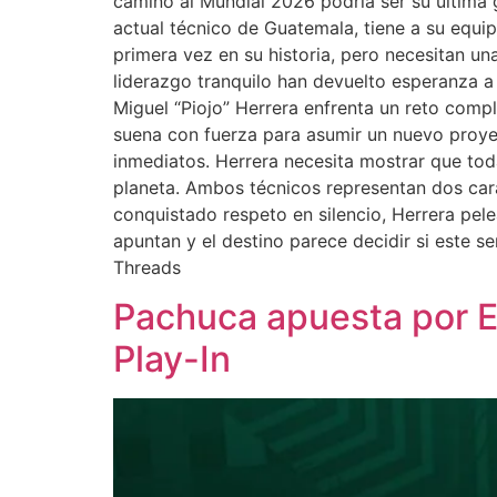
camino al Mundial 2026 podría ser su última g
actual técnico de Guatemala, tiene a su equip
primera vez en su historia, pero necesitan un
liderazgo tranquilo han devuelto esperanza 
Miguel “Piojo” Herrera enfrenta un reto com
suena con fuerza para asumir un nuevo proyec
inmediatos. Herrera necesita mostrar que toda
planeta. Ambos técnicos representan dos cara
conquistado respeto en silencio, Herrera pel
apuntan y el destino parece decidir si este 
Threads
Pachuca apuesta por Es
Play-In