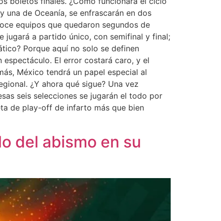
os boletos finales. ¿Cómo funcionará el ciclo
 y una de Oceanía, se enfrascarán en dos
A, doce equipos que quedaron segundos de
jugará a partido único, con semifinal y final;
ático? Porque aquí no solo se definen
espectáculo. El error costará caro, y el
más, México tendrá un papel especial al
 regional. ¿Y ahora qué sigue? Una vez
esas seis selecciones se jugarán el todo por
eta de play-off de infarto más que bien
ilo del abismo en su