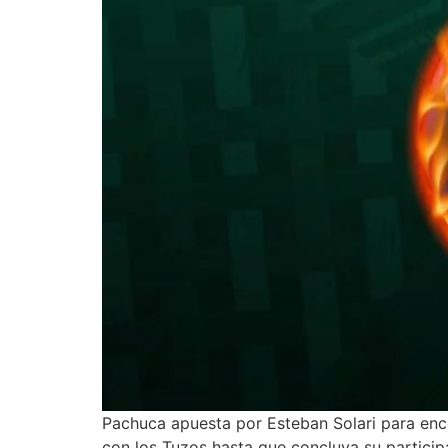
Pachuca apuesta por Esteban Solari para encen
con los Tuzos hasta que concluya su participa