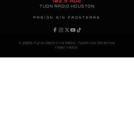
102.9 HD2
TUDN RADIO HOUSTON
PASIÓN SIN FRONTERAS
© 2026 Furia Deportiva Radio. Todos los derechos
reservados.