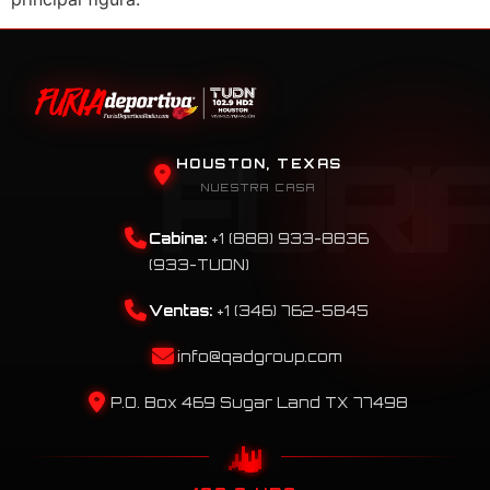
HOUSTON, TEXAS
NUESTRA CASA
Cabina:
+1 (888) 933-8836
(933-TUDN)
Ventas:
+1 (346) 762-5845
info@qadgroup.com
P.O. Box 469 Sugar Land TX 77498