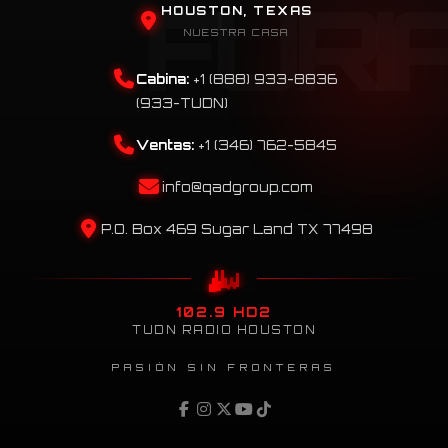
HOUSTON, TEXAS
NUESTRA CASA
Cabina:
+1 (888) 933-8836
(933-TUDN)
Ventas:
+1 (346) 762-5845
info@qadgroup.com
P.O. Box 469 Sugar Land TX 77498
102.9 HD2
TUDN RADIO HOUSTON
PASIÓN SIN FRONTERAS