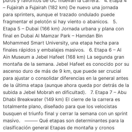
puros y favoritos de GC muevan la carrera. 4. Etapa 4
– Fujairah a Fujairah (182 km) De nuevo una jornada
para sprinters, aunque el trazado ondulado puede
fragmentar el pelotón si hay viento o abanicos. 5.
Etapa 5 – Dubai (166 km) Jornada urbana y plana con
final en Dubai Al Mamzar Park – Hamdan Bin
Mohammed Smart University, una etapa hecha para
finales rápidos y embalajes masivos. 6. Etapa 6 – Al
Ain Museum a Jebel Hafeet (168 km) La segunda gran
montaña de la semana. Jebel Hafeet es conocido por su
ascenso duro de más de 9 km, que puede ser crucial
para ajustar o consolidar diferencias en la general antes
de la última etapa (aunque ahora queda por detrás de la
subida a Jebel Mobrah en dificultad). 7. Etapa 7 – Abu
Dhabi Breakwater (149 km) El cierre de la carrera es
totalmente plano, diseñado para que los velocistas
busquen el triunfo final y cerrar la semana con un sprint
masivo. ⸻ Qué etapas son determinantes para la
clasificación general Etapas de montaña y cronos