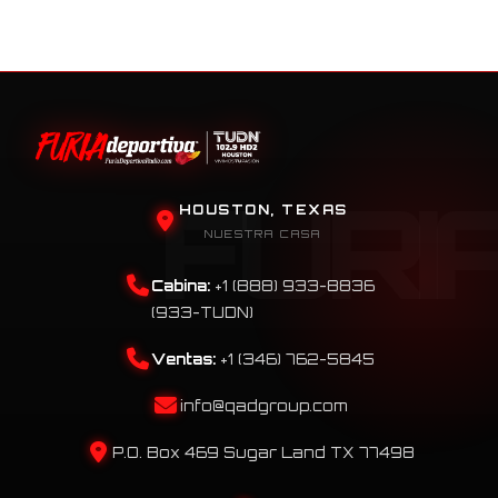
HOUSTON, TEXAS
NUESTRA CASA
Cabina:
+1 (888) 933-8836
(933-TUDN)
Ventas:
+1 (346) 762-5845
info@qadgroup.com
P.O. Box 469 Sugar Land TX 77498