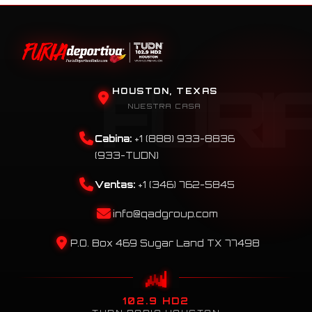
HOUSTON, TEXAS
NUESTRA CASA
Cabina:
+1 (888) 933-8836
(933-TUDN)
Ventas:
+1 (346) 762-5845
info@qadgroup.com
P.O. Box 469 Sugar Land TX 77498
102.9 HD2