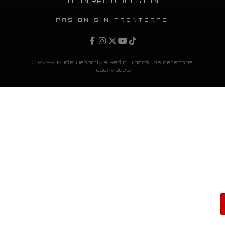
TUDN RADIO HOUSTON
PASIÓN SIN FRONTERAS
© 2026 Furia Deportiva Radio. Todos los derechos
reservados.