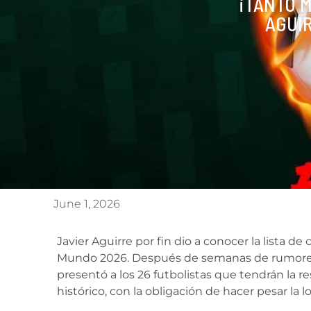
¡TANTO M
AGUIR
June 1, 2026
Javier Aguirre por fin dio a conocer la lista d
Mundo 2026. Después de semanas de rumores, 
presentó a los 26 futbolistas que tendrán la 
histórico, con la obligación de hacer pesar la lo