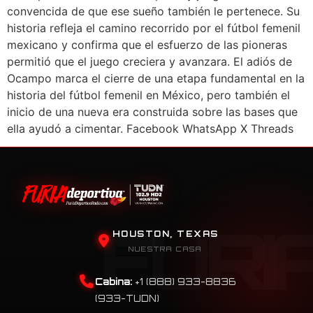
convencida de que ese sueño también le pertenece. Su
historia refleja el camino recorrido por el fútbol femenil
mexicano y confirma que el esfuerzo de las pioneras
permitió que el juego creciera y avanzara. El adiós de
Ocampo marca el cierre de una etapa fundamental en la
historia del fútbol femenil en México, pero también el
inicio de una nueva era construida sobre las bases que
ella ayudó a cimentar. Facebook WhatsApp X Threads
HOUSTON, TEXAS
NUESTRA CASA
Cabina:
+1 (888) 933-8836
(933-TUDN)