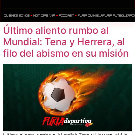
QUIÉNES SOMOS
NOTICIAS VIP
PODCAST
FURIA QUINIELA
FURIA FUTBOLERA
C
Último aliento rumbo al
Mundial: Tena y Herrera, al
filo del abismo en su misión