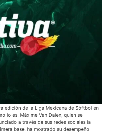
ra edición de la Liga Mexicana de Sóftbol en
mo lo es, Máxime Van Dalen, quien se
unciado a través de sus redes sociales la
 primera base, ha mostrado su desempeño