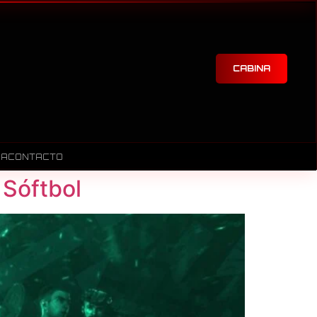
CABINA
RA
CONTACTO
 Sóftbol