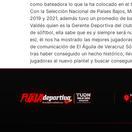
como bateadora lo que la ha colocado en el 
Con la Selección Nacional de Países Bajos,
2019 y 2021, además tuvo un promedio de bate
Valdés quien es la Gerente Deportiva del clu
de sóftbol, ella sabe que es y siempre será
es), él nos ha mostrado las mejores jugadora
de comunicación de El Águila de Veracruz Sóft
tras haber conseguido un hecho histórico, lle
jugadoras al nuevo plantel y buscar consegu