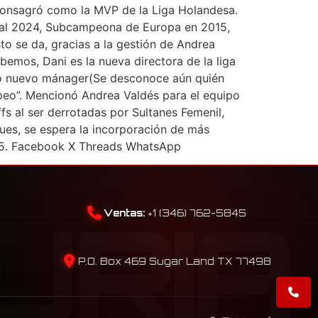
 consagró como la MVP de la Liga Holandesa.
ial 2024, Subcampeona de Europa en 2015,
o se da, gracias a la gestión de Andrea
bemos, Dani es la nueva directora de la liga
stro nuevo mánager(Se desconoce aún quién
opeo”. Mencionó Andrea Valdés para el equipo
fs al ser derrotadas por Sultanes Femenil,
 pues, se espera la incorporación de más
2025. Facebook X Threads WhatsApp
Ventas:
+1 (346) 762-5845
P.O. Box 469 Sugar Land TX 77498