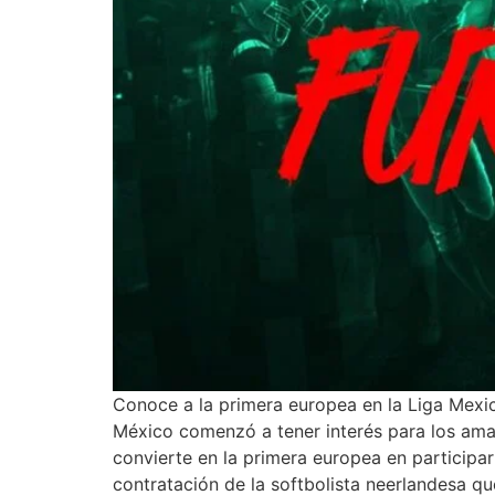
Conoce a la primera europea en la Liga Mexic
México comenzó a tener interés para los aman
convierte en la primera europea en participar
contratación de la softbolista neerlandesa q