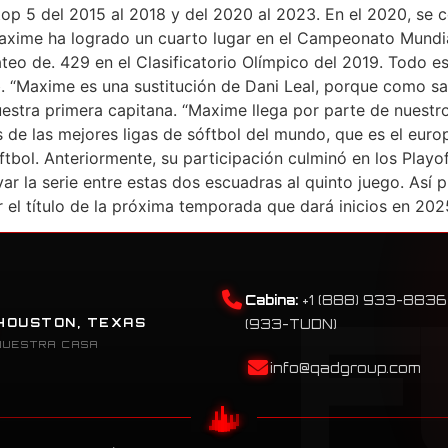
top 5 del 2015 al 2018 y del 2020 al 2023. En el 2020, se
 Maxime ha logrado un cuarto lugar en el Campeonato Mund
o de. 429 en el Clasificatorio Olímpico del 2019. Todo est
b. “Maxime es una sustitución de Dani Leal, porque como sa
 nuestra primera capitana. “Maxime llega por parte de nue
s de las mejores ligas de sóftbol del mundo, que es el eur
bol. Anteriormente, su participación culminó en los Playof
var la serie entre estas dos escuadras al quinto juego. Así
ir el título de la próxima temporada que dará inicios en 
Cabina:
+1 (888) 933-8836
HOUSTON, TEXAS
(933-TUDN)
NUESTRA CASA
info@qadgroup.com