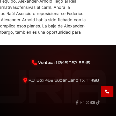
l equipo. Alexander-Arnold llegó al Real
nativasofensivas al carril. Ahora la
utos Raúl Asencio o reposicionarse Federico
. Alexander-Arnold había sido fichado con la
 complica esos planes. La baja de Alexander-
 embargo, también es una oportunidad para
Ventas:
+1 (346) 762-5845
P.O. Box 469 Sugar Land TX 77498