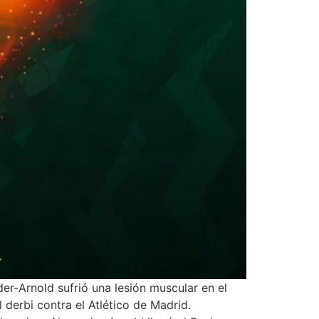
nold sufrió una lesión muscular en el
 derbi contra el Atlético de Madrid.