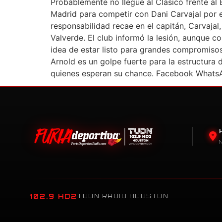
Probablemente no llegue al Clásico frente al 
Madrid para competir con Dani Carvajal por el
responsabilidad recae en el capitán, Carvajal
Valverde. El club informó la lesión, aunque c
idea de estar listo para grandes compromisos,
Arnold es un golpe fuerte para la estructura
quienes esperan su chance. Facebook Whats
102.9 HD2
TUDN RADIO HOUSTON