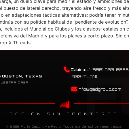
Barça, un duelo clave para medir el estado y ambiciones de
 puesto de lateral derecho, trayendo aire fresco y más alter
, o en adaptaciones tácticas alternativas: podría tener min
ontinúa con su política habitual de “pendiente de evolución”
 incluidos el Mundial de Clubes y los clásicos; estalesión
 defensiva del Madrid y para los planes a corto plazo. Sin
App X Threads
Cabina:
+1 (888) 933-8836
HOUSTON, TEXAS
(933-TUDN)
NUESTRA CASA
info@qadgroup.com
PASIÓN SIN FRONTERAS
© 2026 Furia Deportiva Radio. Todos los derechos reservados.