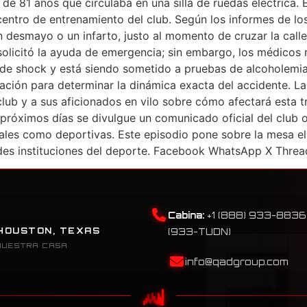
 de 81 años que circulaba en una silla de ruedas eléctrica.
 centro de entrenamiento del club. Según los informes de los
desmayo o un infarto, justo al momento de cruzar la calle,
olicitó la ayuda de emergencia; sin embargo, los médicos 
e shock y está siendo sometido a pruebas de alcoholemia y
gación para determinar la dinámica exacta del accidente. La
ub y a sus aficionados en vilo sobre cómo afectará esta tr
próximos días se divulgue un comunicado oficial del club o d
ales como deportivas. Este episodio pone sobre la mesa el 
des instituciones del deporte. Facebook WhatsApp X Threa
Cabina:
+1 (888) 933-8836
HOUSTON, TEXAS
(933-TUDN)
NUESTRA CASA
info@qadgroup.com