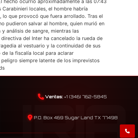
 El hecho ocurrió aproximadamente a las 07:43
 Carabinieri locales, el hombre habría
 lo que provocó que fuera arrollado. Tras el
no pudieron salvar al hombre, quien murió en
 análisis de sangre, mientras las
 directiva del Inter ha cancelado la rueda de
agedia al vestuario y la continuidad de sus
e la fiscalía local para aclarar
peligro siempre latente de los imprevistos
ds
Ventas:
+1 (346) 762-5845
P.O. Box 469 Sugar Land TX 77498