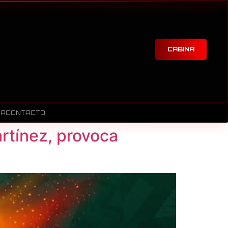
CABINA
RA
CONTACTO
artínez, provoca