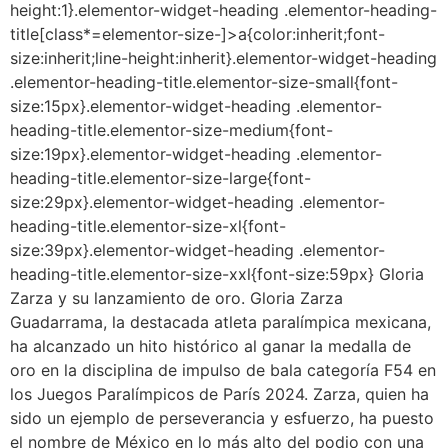
height:1}.elementor-widget-heading .elementor-heading-
title[class*=elementor-size-]>a{color:inherit;font-
size:inherit;line-height:inherit}.elementor-widget-heading
.elementor-heading-title.elementor-size-small{font-
size:15px}.elementor-widget-heading .elementor-
heading-title.elementor-size-medium{font-
size:19px}.elementor-widget-heading .elementor-
heading-title.elementor-size-large{font-
size:29px}.elementor-widget-heading .elementor-
heading-title.elementor-size-xl{font-
size:39px}.elementor-widget-heading .elementor-
heading-title.elementor-size-xxl{font-size:59px} Gloria
Zarza y su lanzamiento de oro. Gloria Zarza
Guadarrama, la destacada atleta paralímpica mexicana,
ha alcanzado un hito histórico al ganar la medalla de
oro en la disciplina de impulso de bala categoría F54 en
los Juegos Paralímpicos de París 2024. Zarza, quien ha
sido un ejemplo de perseverancia y esfuerzo, ha puesto
el nombre de México en lo más alto del podio con una