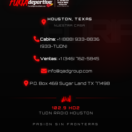
HOUSTON, TEXAS
NUESTRA CASA
Cabina:
+1 (888) 933-8836
(933-TUDN)
Ventas:
+1 (346) 762-5845
info@qadgroup.com
P.O. Box 469 Sugar Land TX 77498
102.9 HD2
TUDN RADIO HOUSTON
PASIÓN SIN FRONTERAS