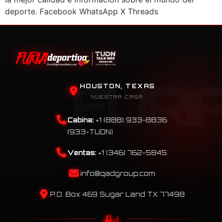
deporte. Facebook WhatsApp X Threads
HOUSTON, TEXAS
NUESTRA CASA
Cabina:
+1 (888) 933-8836
(933-TUDN)
Ventas:
+1 (346) 762-5845
info@qadgroup.com
P.O. Box 469 Sugar Land TX 77498