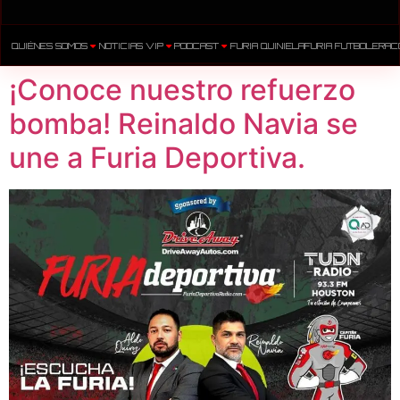
QUIÉNES SOMOS
NOTICIAS VIP
PODCAST
FURIA QUINIELA
FURIA FUTBOLERA
C
¡Conoce nuestro refuerzo
bomba! Reinaldo Navia se
une a Furia Deportiva.