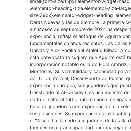
small{font-size:15px}.elementor-widget-head
.elementor-heading-title.elementor-size-large
size:39px}.elementor-widget-heading .element
Caras Nuevas y las de Siempre La primera con
amistosos de septiembre de 2024 ha despertad
experiencia, refleja el enfoque de Aguirre pa
fundamentales en años recientes. Las Caras 
Chivas y Alex Padilla del Athletic Bilbao. A
esta convocatoria sugiere que Aguirre está bus
incorporación notable es la de Fidel Ambriz
Monterrey. Su versatilidad y capacidad para 
del Tri. Junto a él, César Huerta de Pumas, 
experiencia europea, son jugadores que puede
transferido al Al-Qasidiya, es una muestra de
dado el salto al fútbol internacional en lig
base de jugadores con experiencia en la selec
sus posiciones. Su experiencia es invaluable
el ‘Vasco’ ha llamado a jugadores de la talla
también una gran capacidad para manejar el r