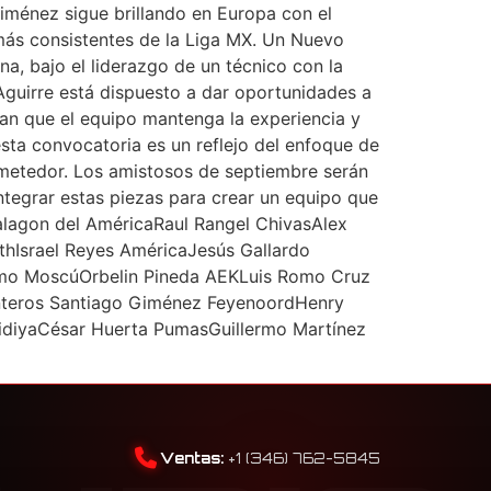
iménez sigue brillando en Europa con el
más consistentes de la Liga MX. Un Nuevo
na, bajo el liderazgo de un técnico con la
e Aguirre está dispuesto a dar oportunidades a
ran que el equipo mantenga la experiencia y
esta convocatoria es un reflejo del enfoque de
rometedor. Los amistosos de septiembre serán
integrar estas piezas para crear un equipo que
Malagon del AméricaRaul Rangel ChivasAlex
thIsrael Reyes AméricaJesús Gallardo
amo MoscúOrbelin Pineda AEKLuis Romo Cruz
anteros Santiago Giménez FeyenoordHenry
sidiyaCésar Huerta PumasGuillermo Martínez
Ventas:
+1 (346) 762-5845