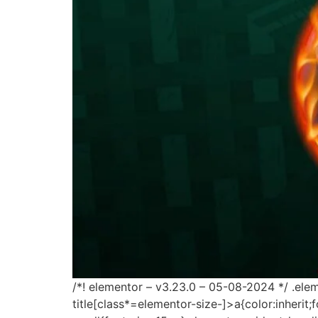
/*! elementor – v3.23.0 – 05-08-2024 */ .ele
title[class*=elementor-size-]>a{color:inherit;