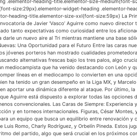
ing .elementor-heading-title.elementor-size-medium{font-s
{font-size:29px}.elementor-widget-heading .elementor-headi
or-heading-title.elementor-size-xxl{font-size:59px} La Pri
vocatoria de Javier ‘Vasco’ Aguirre como nuevo director t
o tanto expectativas como curiosidad entre los aficionado
ra darle un nuevo aire al Tri mientras mantiene una base só
Nuevas: Una Oportunidad para el Futuro Entre las caras n
mbos jóvenes porteros han mostrado cualidades prometedoras
cando alternativas frescas bajo los tres palos, algo crucia
, un mediocampista que ha venido destacando con León y q
romper líneas en el mediocampo lo convierten en una opció
quien ha tenido un gran desempeño en la Liga MX, y Marcelo
n aportar una dinámica diferente al ataque. Por último, la 
 que Aguirre está dispuesto a explorar todas las opciones 
as menos convencionales. Las Caras de Siempre: Experiencia
ción y en torneos internacionales. Figuras, César Montes, 
 para un equipo que busca un equilibrio entre renovación y
 de Luis Romo, Charly Rodríguez, y Orbelín Pineda. Estos ju
itmo del partido, algo que será crucial en los próximos co