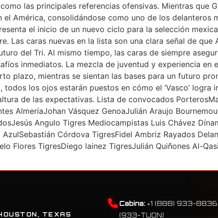
como las principales referencias ofensivas. Mientras que G
n el América, consolidándose como uno de los delanteros 
esenta el inicio de un nuevo ciclo para la selección mexica
rre. Las caras nuevas en la lista son una clara señal de qu
futuro del Tri. Al mismo tiempo, las caras de siempre asegu
safíos inmediatos. La mezcla de juventud y experiencia en 
orto plazo, mientras se sientan las bases para un futuro p
, todos los ojos estarán puestos en cómo el ‘Vasco’ logra 
a altura de las expectativas. Lista de convocados Porteros
ontes AlmeríaJohan Vásquez GenoaJulián Araujo Bournemou
dosJesús Angulo Tigres Mediocampistas Luis Chávez Dín
z AzulSebastián Córdova TigresFidel Ambriz Rayados Del
lo Flores TigresDiego lainez TigresJulián Quiñones Al-Qa
Cabina:
+1 (888) 933-8836
HOUSTON, TEXAS
(933-TUDN)