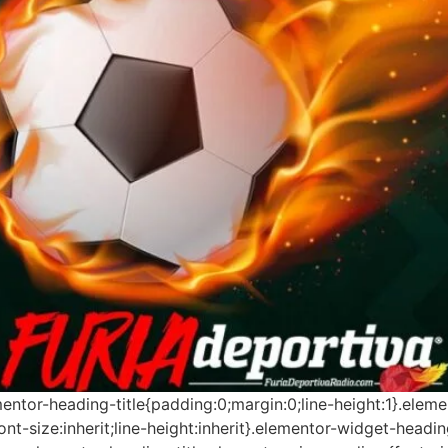
mentor-heading-title{padding:0;margin:0;line-height:1}.ele
font-size:inherit;line-height:inherit}.elementor-widget-headi