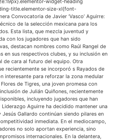
ize:19px}.elementor-widget-heading
ng-title.elementor-size-xl{font-
mera Convocatoria de Javier ‘Vasco’ Aguirre:
écnico de la selección mexicana para los
s. Esta lista, que mezcla juventud y
lida con los jugadores que han sido
uevas, destacan nombres como Raúl Rangel de
 en sus respectivos clubes, y su inclusión en
l de cara al futuro del equipo. Otra
ue recientemente se incorporó s Rayados de
n interesante para reforzar la zona medular
 Flores de Tigres, una joven promesa con
inclusión de Julián Quiñones, recientemente
disponibles, incluyendo jugadores que han
 y Liderazgo Aguirre ha decidido mantener una
y Jesús Gallardo continúan siendo pilares en
 competitividad inmediata. En el mediocampo,
gadores no solo aportan experiencia, sino
mpromisos internacionales. En la delantera,