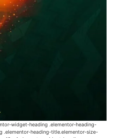
mentor-widget-heading .elementor-heading-
ng .elementor-heading-title.elementor-size-