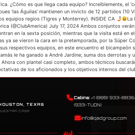
rica. ¿Cómo es que llega cada equipo? Increíblemente, el ‘c
, pues ‘las Águilas’ mantienen un invicto de 12 partidos (10 
 los equipos regios (Tigres y Monterrey). INSIDE CA
La 
a (@ClubAmerica) July 17, 2024 Ambos conjuntos verán la 
ntran en la sexta posición, mientras que la visita está en
as ya se vieron la cara en la pretemporada, por la Súper 
 sus respectivos equipos, en este encuentro el bicampeón 
ic jamás le ha ganado a André Jardine; suma dos derrotas 
 Ahora con plantel casi completo, ambos técnicos buscarán 
tativas de los aficionados y los objetivos internos del clu
Cabina:
+1 (888) 933-8836
HOUSTON, TEXAS
(933-TUDN)
NUESTRA CASA
info@qadgroup.com