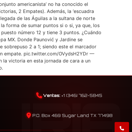
onjunto americanista’ no ha conocido el
Victorias, 2 Empates). Además, la ‘escuadra
llegada de las Águilas a la sultana de norte
forma de sumar puntos si o si, ya que, los
 el puesto número 12 y tiene 3 puntos. ¿Cuándo
Copa MX. Donde Paunović y Jardine se
se sobrepuso 2 a 1; siendo este el marcador
y un empate. pic.twitter.com/OVydsH2YDr —
la victoria en esta jornada de cara a un
b.
Ventas:
+1 (346) 762-5845
P.O. Box 469 Sugar Land TX 77498