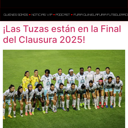
QUIÉNES SOMOS
NOTICIAS VIP
PODCAST
FURIA QUINIELA
FURIA FUTBOLERA
C
¡Las Tuzas están en la Final
del Clausura 2025!