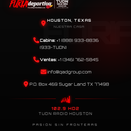
HOUSTON, TEXAS
NUESTRA CASA
Cabina:
+1 (888) 933-8836
(933-TUDN)
Ventas:
+1 (346) 762-5845
info@qadgroup.com
P.O. Box 469 Sugar Land TX 77498
102.9 HD2
TUDN RADIO HOUSTON
PASIÓN SIN FRONTERAS