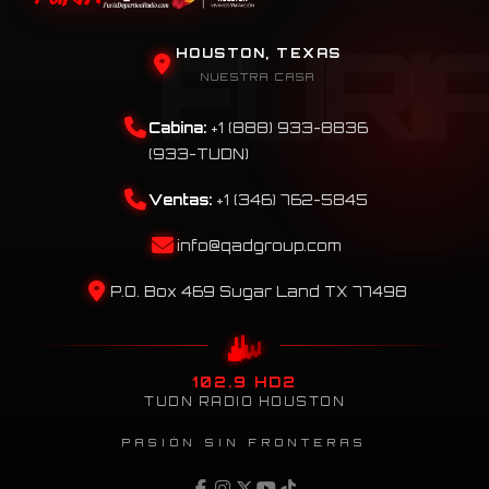
HOUSTON, TEXAS
NUESTRA CASA
Cabina:
+1 (888) 933-8836
(933-TUDN)
Ventas:
+1 (346) 762-5845
info@qadgroup.com
P.O. Box 469 Sugar Land TX 77498
102.9 HD2
TUDN RADIO HOUSTON
PASIÓN SIN FRONTERAS