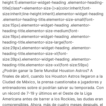
height:1}.elementor-widget-heading .elementor-heading-
title[class*=elementor-size-]>a{color:inherit;font-
size:inherit;line-height:inherit}.elementor-widget-heading
.elementor-heading-title.elementor-size-small{font-
size:15px}.elementor-widget-heading .elementor-
heading-title.elementor-size-medium{font-
size:19px}.elementor-widget-heading .elementor-
heading-title.elementor-size-large{font-
size:29px}.elementor-widget-heading .elementor-
heading-title.elementor-size-xl{font-
size:39px}.elementor-widget-heading .elementor-
heading-title.elementor-size-xxl{font-size:59px}
¿Podrán ganar la Serie Mundial Houston Astros? A
finales de abril, cuando los Houston Astros llegaron a la
Ciudad de México, la prensa cuestionaba a jugadores y
entrenadores sobre si podrían salvar su temporada. Con
un récord de 7-19 y últimos en el Oeste de la Liga
Americana antes de barrer a los Rockies, las dudas eran
comprensibles. Ahora, más de cuatro meses después, el