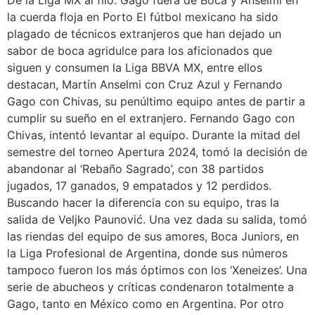
De la Liga MX al filo: Gago fuera de Boca y Anselmi en
la cuerda floja en Porto El fútbol mexicano ha sido
plagado de técnicos extranjeros que han dejado un
sabor de boca agridulce para los aficionados que
siguen y consumen la Liga BBVA MX, entre ellos
destacan, Martín Anselmi con Cruz Azul y Fernando
Gago con Chivas, su penúltimo equipo antes de partir a
cumplir su sueño en el extranjero. Fernando Gago con
Chivas, intentó levantar al equipo. Durante la mitad del
semestre del torneo Apertura 2024, tomó la decisión de
abandonar al ‘Rebaño Sagrado’, con 38 partidos
jugados, 17 ganados, 9 empatados y 12 perdidos.
Buscando hacer la diferencia con su equipo, tras la
salida de Veljko Paunović. Una vez dada su salida, tomó
las riendas del equipo de sus amores, Boca Juniors, en
la Liga Profesional de Argentina, donde sus números
tampoco fueron los más óptimos con los ‘Xeneizes’. Una
serie de abucheos y críticas condenaron totalmente a
Gago, tanto en México como en Argentina. Por otro