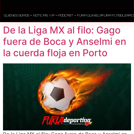
QUIÉNES SOMOS
NOTICIAS VIP
PODCAST
FURIA QUINIELA
FURIA FUTBOLERA
C
De la Liga MX al filo: Gago
fuera de Boca y Anselmi en
la cuerda floja en Porto