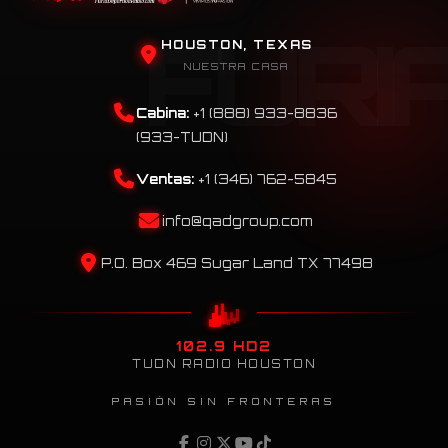
HOUSTON, TEXAS
NUESTRA CASA
Cabina:
+1 (888) 933-8836
(933-TUDN)
Ventas:
+1 (346) 762-5845
info@qadgroup.com
P.O. Box 469 Sugar Land TX 77498
102.9 HD2
TUDN RADIO HOUSTON
PASIÓN SIN FRONTERAS