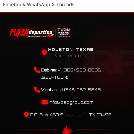
Facebook WhatsApp X Threads
HOUSTON, TEXAS
NUESTRA CASA
Cabina:
+1 (888) 933-8836
(933-TUDN)
Ventas:
+1 (346) 762-5845
info@qadgroup.com
P.O. Box 469 Sugar Land TX 77498