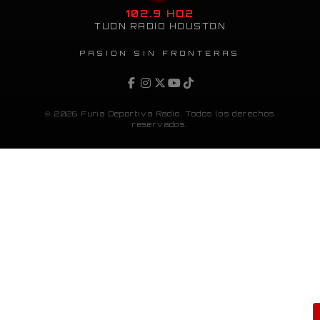
102.9 HD2
TUDN RADIO HOUSTON
PASIÓN SIN FRONTERAS
© 2026 Furia Deportiva Radio. Todos los derechos
reservados.