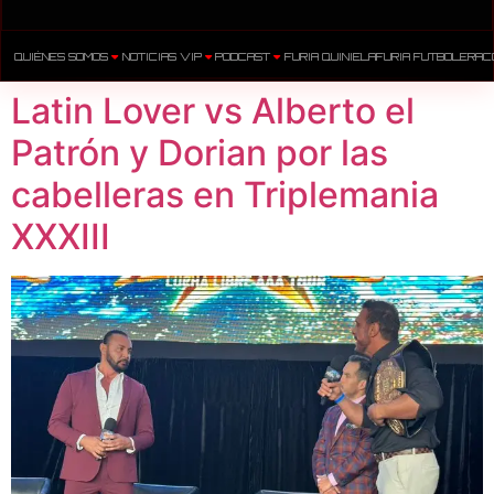
QUIÉNES SOMOS
NOTICIAS VIP
PODCAST
FURIA QUINIELA
FURIA FUTBOLERA
C
Latin Lover vs Alberto el
Patrón y Dorian por las
cabelleras en Triplemania
XXXIII