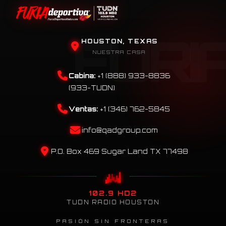
HOUSTON, TEXAS
NUESTRA CASA
Cabina:
+1 (888) 933-8836
(933-TUDN)
Ventas:
+1 (346) 762-5845
info@qadgroup.com
P.O. Box 469 Sugar Land TX 77498
102.9 HD2
TUDN RADIO HOUSTON
PASIÓN SIN FRONTERAS