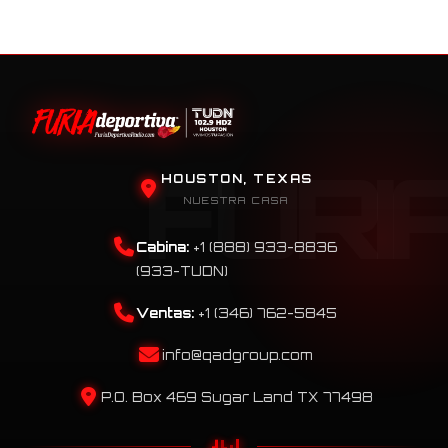
HOUSTON, TEXAS
NUESTRA CASA
Cabina:
+1 (888) 933-8836
(933-TUDN)
Ventas:
+1 (346) 762-5845
info@qadgroup.com
P.O. Box 469 Sugar Land TX 77498