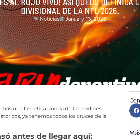
FS AL ROJO VIVO! ASÍ QUEDÓ DEFINIDA 
DIVISIONAL DE LA NFL 2026.
Noticias
January 13, 2026
Com
: tras una frenética Ronda de Comodines
stóricos, ya tenemos todos los cruces de la
Más
ó antes de llegar aquí: