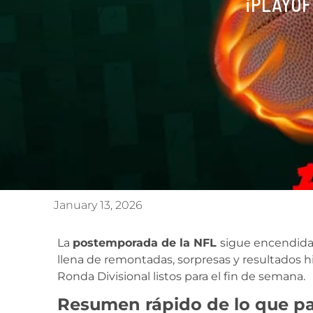
¡PLAYOF
January 13, 2026
La
postemporada de la NFL
sigue encendida
llena de remontadas, sorpresas y resultados hi
Ronda Divisional listos para el fin de semana.
Resumen rápido de lo que pas