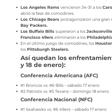
Los Angeles Rams
vencieron 34-31 a los
Caro
abrió la fase de comodines.
Los Chicago Bears
protagonizaron una gran r
Bay Packers.
Los Buffalo Bills
superaron a los
Jacksonvill
Francisco 49ers
eliminaron a los
Philadelphi
En el último juego de comodines, los
Housto
los
Pittsburgh Steelers.
Así quedan los enfrentamient
y 18 de enero):
Conferencia Americana (AFC)
#1 Broncos vs. #6 Bills – sábado 17 enero
#2 Patriots vs. #5 Texans – domingo 18 enero
Conferencia Nacional (NFC)
#1 Seahawks vs. #6 49ers – sábado 17 enero