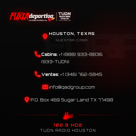
HOUSTON, TEXAS
NUESTRA CASA
Cabina:
+1 (888) 933-8836
(933-TUDN)
Ventas:
+1 (346) 762-5845
info@qadgroup.com
P.O. Box 469 Sugar Land TX 77498
102.9 HD2
TUDN RADIO HOUSTON