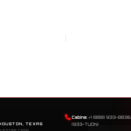
Cabina:
+1 (888) 933-8836
HOUSTON, TEXAS
(933-TUDN)
NUESTRA CASA