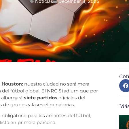
Noticias
December 8, 2025
Com
n
Houston:
nuestra ciudad no será mera
a
del fútbol global. El NRG Stadium que por
 albergará
siete partidos
oficiales del
 de grupos y fases eliminatorias.
Más
obligatorio para los amantes del fútbol,
alista en primera persona.