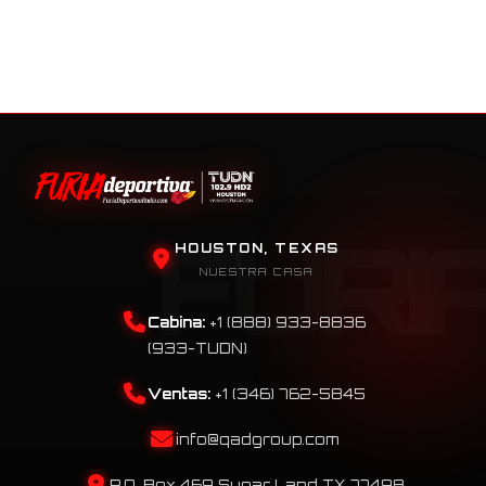
HOUSTON, TEXAS
NUESTRA CASA
Cabina:
+1 (888) 933-8836
(933-TUDN)
Ventas:
+1 (346) 762-5845
info@qadgroup.com
P.O. Box 469 Sugar Land TX 77498