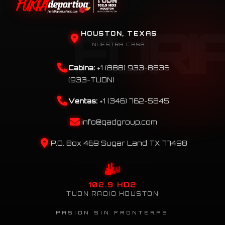
HOUSTON, TEXAS
NUESTRA CASA
Cabina:
+1 (888) 933-8836
(933-TUDN)
Ventas:
+1 (346) 762-5845
info@qadgroup.com
P.O. Box 469 Sugar Land TX 77498
102.9 HD2
TUDN RADIO HOUSTON
PASIÓN SIN FRONTERAS