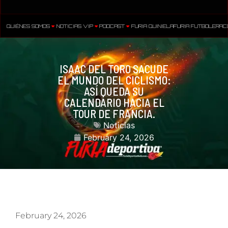
QUIÉNES SOMOS
NOTICIAS VIP
PODCAST
FURIA QUINIELA
FURIA FUTBOLERA
C
ISAAC DEL TORO SACUDE
EL MUNDO DEL CICLISMO:
ASÍ QUEDA SU
CALENDARIO HACIA EL
TOUR DE FRANCIA.
Noticias
February 24, 2026
February 24, 2026