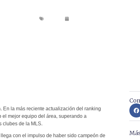
 DE AUTORIDAD CELESTE: CRUZ AZUL MA
CONCACAF Y DEJA ATRÁS A TODOS.
Noticias
April 7, 2026
Com
. En la más reciente actualización del ranking
 el mejor equipo del área, superando a
s clubes de la MLS.
Más
o llega con el impulso de haber sido campeón de