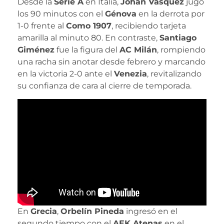
Desde la
Serie A
en Italia,
Johan Vásquez
jugó
los 90 minutos con el
Génova
en la derrota por
1-0 frente al
Como 1907
, recibiendo tarjeta
amarilla al minuto 80. En contraste,
Santiago
Giménez
fue la figura del
AC Milán
, rompiendo
una racha sin anotar desde febrero y marcando
en la victoria 2-0 ante el
Venezia
, revitalizando
su confianza de cara al cierre de temporada.
En
Grecia
,
Orbelín Pineda
ingresó en el
segundo tiempo con el
AEK Atenas
en el