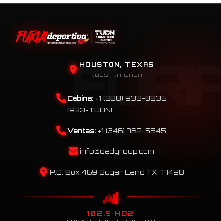
HOUSTON, TEXAS
NUESTRA CASA
Cabina:
+1 (888) 933-8836
(933-TUDN)
Ventas:
+1 (346) 762-5845
info@qadgroup.com
P.O. Box 469 Sugar Land TX 77498
102.9 HD2