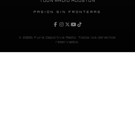
TUDN RADIO HOUSTON
PASIÓN SIN FRONTERAS
© 2026 Furia Deportiva Radio. Todos los derechos
reservados.