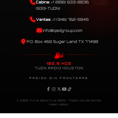
Cabina:
+1 (888) 933-8836
(933-TUDN)
Ventas:
+1 (346) 762-5845
info@qadgroup.com
P.O. Box 469 Sugar Land TX 77498
102.9 HD2
TUDN RADIO HOUSTON
PASIÓN SIN FRONTERAS
© 2026 Furia Deportiva Radio. Todos los derechos
reservados.