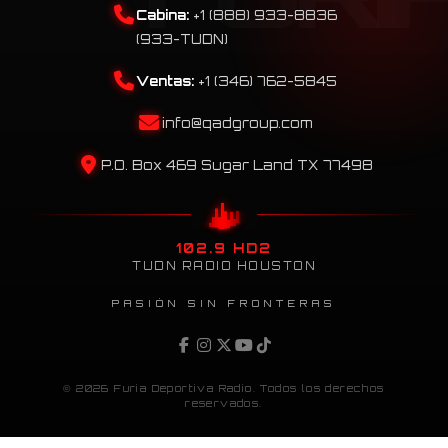
Cabina:
+1 (888) 933-8836
(933-TUDN)
Ventas:
+1 (346) 762-5845
info@qadgroup.com
P.O. Box 469 Sugar Land TX 77498
102.9 HD2
TUDN RADIO HOUSTON
PASIÓN SIN FRONTERAS
© 2026 Furia Deportiva Radio. Todos los derechos
reservados.