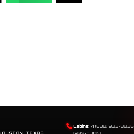
Cabina:
+1 (888) 933-8836
HOUSTON, TEXAS
(933-TUDN)