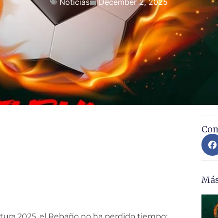
Noticias
December 2, 2025
Com
 fichaje sorpresa
l 2026
Más
ertura 2025, el Rebaño no ha perdido tiempo: