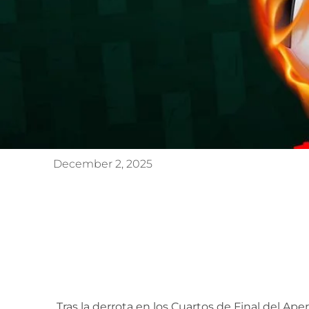
December 2, 2025
El Rebaño afila un
para e
Tras la derrota en los Cuartos de Final del Ap