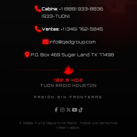
Cabina:
+1 (888) 933-8836
(933-TUDN)
Ventas:
+1 (346) 762-5845
info@qadgroup.com
P.O. Box 469 Sugar Land TX 77498
102.9 HD2
TUDN RADIO HOUSTON
PASIÓN SIN FRONTERAS
© 2026 Furia Deportiva Radio. Todos los derechos
reservados.