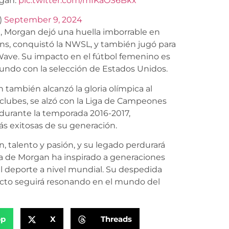
rgan.
pic.twitter.com/mIKaOS6Bkx
)
September 9, 2024
al, Morgan dejó una huella imborrable en
rns, conquistó la NWSL, y también jugó para
Wave. Su impacto en el fútbol femenino es
ndo con la selección de Estados Unidos.
también alcanzó la gloria olímpica al
 clubes, se alzó con la Liga de Campeones
a durante la temporada 2016-2017,
s exitosas de su generación.
, talento y pasión, y su legado perdurará
cia de Morgan ha inspirado a generaciones
del deporte a nivel mundial. Su despedida
pacto seguirá resonando en el mundo del
pp
X
Threads