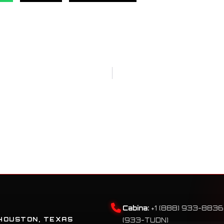
Cabina:
+1 (888) 933-8836
HOUSTON, TEXAS
(933-TUDN)