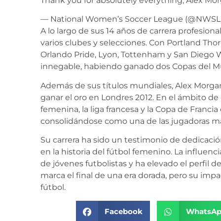
Thank you for absolutely everything, Alex Mo
— National Women’s Soccer League (@NWSL
A lo largo de sus 14 años de carrera profesion
varios clubes y selecciones. Con Portland Tho
Orlando Pride, Lyon, Tottenham y San Diego 
innegable, habiendo ganado dos Copas del Mu
Además de sus títulos mundiales, Alex Morgan 
ganar el oro en Londres 2012. En el ámbito de
femenina, la liga francesa y la Copa de Franci
consolidándose como una de las jugadoras má
Su carrera ha sido un testimonio de dedicación
en la historia del fútbol femenino. La influen
de jóvenes futbolistas y ha elevado el perfil 
marca el final de una era dorada, pero su im
fútbol.
Facebook
WhatsA