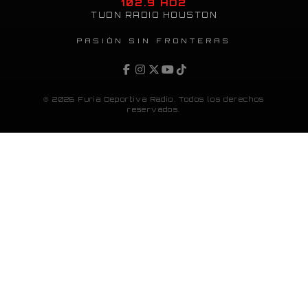
102.9 HD2
TUDN RADIO HOUSTON
PASIÓN SIN FRONTERAS
© 2026 Furia Deportiva Radio. Todos los derechos
reservados.