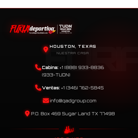
HOUSTON, TEXAS
NUESTRA CASA
Cabina:
+1 (888) 933-8836
(933-TUDN)
Ventas:
+1 (346) 762-5845
info@qadgroup.com
P.O. Box 469 Sugar Land TX 77498