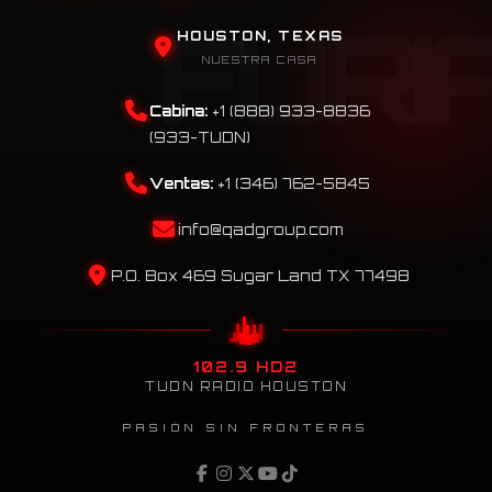
HOUSTON, TEXAS
NUESTRA CASA
Cabina:
+1 (888) 933-8836
(933-TUDN)
Ventas:
+1 (346) 762-5845
info@qadgroup.com
P.O. Box 469 Sugar Land TX 77498
102.9 HD2
TUDN RADIO HOUSTON
PASIÓN SIN FRONTERAS