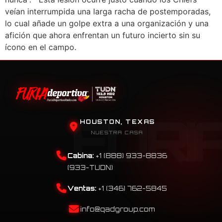
veían interrumpida una larga racha de postemporadas,
lo cual añade un golpe extra a una organización y una
afición que ahora enfrentan un futuro incierto sin su
ícono en el campo.
HOUSTON, TEXAS
NUESTRA CASA
Cabina:
+1 (888) 933-8836
(933-TUDN)
Ventas:
+1 (346) 762-5845
info@qadgroup.com