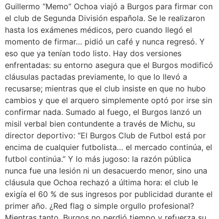
Guillermo “Memo” Ochoa viajó a Burgos para firmar con
el club de Segunda División española. Se le realizaron
hasta los exámenes médicos, pero cuando llegó el
momento de firmar… pidió un café y nunca regresó. Y
eso que ya tenían todo listo. Hay dos versiones
enfrentadas: su entorno asegura que el Burgos modificó
cláusulas pactadas previamente, lo que lo llevó a
recusarse; mientras que el club insiste en que no hubo
cambios y que el arquero simplemente optó por irse sin
confirmar nada. Sumado al fuego, el Burgos lanzó un
misil verbal bien contundente a través de Michu, su
director deportivo: “El Burgos Club de Futbol está por
encima de cualquier futbolista… el mercado continúa, el
futbol continúa.” Y lo más jugoso: la razón pública
nunca fue una lesión ni un desacuerdo menor, sino una
cláusula que Ochoa rechazó a última hora: el club le
exigía el 60 % de sus ingresos por publicidad durante el
primer año. ¿Red flag o simple orgullo profesional?
Mientras tanto, Burgos no perdió tiempo y refuerza su