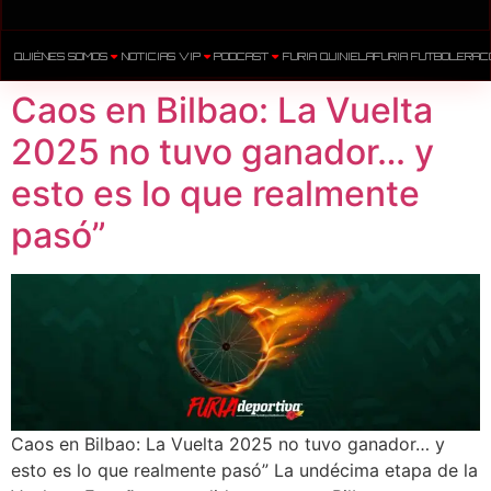
QUIÉNES SOMOS
NOTICIAS VIP
PODCAST
FURIA QUINIELA
FURIA FUTBOLERA
C
Caos en Bilbao: La Vuelta
2025 no tuvo ganador… y
esto es lo que realmente
pasó”
Caos en Bilbao: La Vuelta 2025 no tuvo ganador… y
esto es lo que realmente pasó” La undécima etapa de la