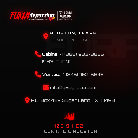
HOUSTON, TEXAS
NUESTRA CASA
Cabina:
+1 (888) 933-8836
(933-TUDN)
Ventas:
+1 (346) 762-5845
info@qadgroup.com
P.O. Box 469 Sugar Land TX 77498
102.9 HD2
TUDN RADIO HOUSTON