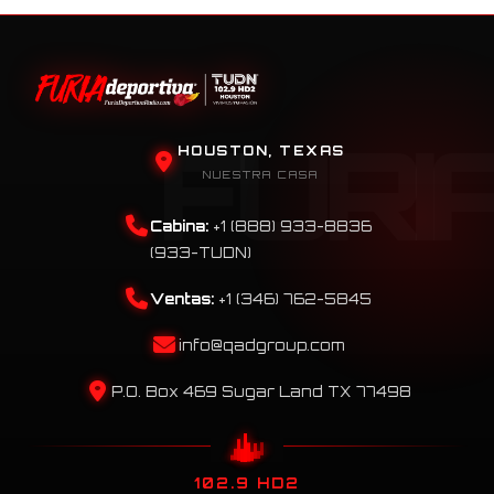
HOUSTON, TEXAS
NUESTRA CASA
Cabina:
+1 (888) 933-8836
(933-TUDN)
Ventas:
+1 (346) 762-5845
info@qadgroup.com
P.O. Box 469 Sugar Land TX 77498
102.9 HD2