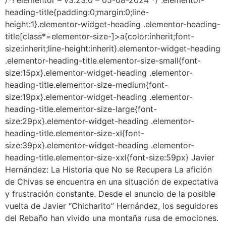
/*! elementor – v3.23.0 – 05-08-2024 */ .elementor-
heading-title{padding:0;margin:0;line-
height:1}.elementor-widget-heading .elementor-heading-
title[class*=elementor-size-]>a{color:inherit;font-
size:inherit;line-height:inherit}.elementor-widget-heading
.elementor-heading-title.elementor-size-small{font-
size:15px}.elementor-widget-heading .elementor-
heading-title.elementor-size-medium{font-
size:19px}.elementor-widget-heading .elementor-
heading-title.elementor-size-large{font-
size:29px}.elementor-widget-heading .elementor-
heading-title.elementor-size-xl{font-
size:39px}.elementor-widget-heading .elementor-
heading-title.elementor-size-xxl{font-size:59px} Javier
Hernández: La Historia que No se Recupera La afición
de Chivas se encuentra en una situación de expectativa
y frustración constante. Desde el anuncio de la posible
vuelta de Javier “Chicharito” Hernández, los seguidores
del Rebaño han vivido una montaña rusa de emociones.