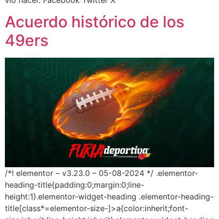
vio nacer. Facebook Twitter X
Acuerdo histórico de los
49ers
/*! elementor – v3.23.0 – 05-08-2024 */ .elementor-
heading-title{padding:0;margin:0;line-
height:1}.elementor-widget-heading .elementor-heading-
title[class*=elementor-size-]>a{color:inherit;font-