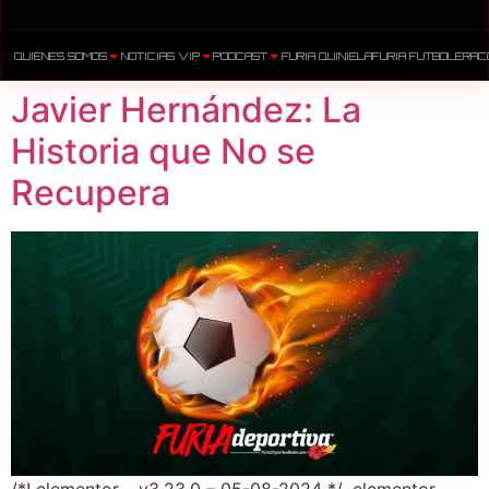
QUIÉNES SOMOS
NOTICIAS VIP
PODCAST
FURIA QUINIELA
FURIA FUTBOLERA
C
Javier Hernández: La
Historia que No se
Recupera