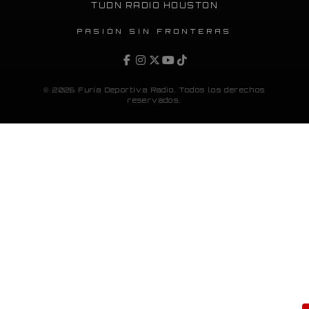
TUDN RADIO HOUSTON
PASIÓN SIN FRONTERAS
© 2026 Furia Deportiva Radio. Todos los derechos
reservados.