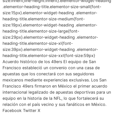
size:inherit;line-height:inherit}.elementor-widget-heading
.elementor-heading-title.elementor-size-small{font-
size:15px}.elementor-widget-heading .elementor-
heading-title.elementor-size-medium{font-
size:19px}.elementor-widget-heading .elementor-
heading-title.elementor-size-large{font-
size:29px}.elementor-widget-heading .elementor-
heading-title.elementor-size-xl{font-
size:39px}.elementor-widget-heading .elementor-
heading-title.elementor-size-xxl{font-size:59px}
Acuerdo histórico de los 49ers El equipo de San
Francisco estableció un convenio con una casa de
apuestas que los conectará con sus seguidores
mexicanos mediante experiencias exclusivas. Los San
Francisco 49ers firmaron en México el primer acuerdo
internacional legalizado de apuestas deportivas para un
equipo en la historia de la NFL, lo que fortalecerá su
relación con el país vecino y sus fanáticos en México.
Facebook Twitter X